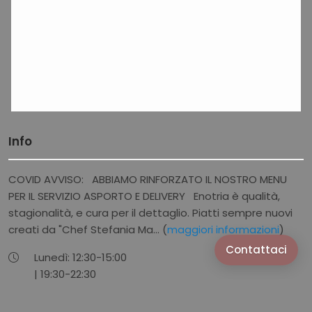
Info
COVID AVVISO: ABBIAMO RINFORZATO IL NOSTRO MENU
PER IL SERVIZIO ASPORTO E DELIVERY Enotria è qualità,
stagionalità, e cura per il dettaglio. Piatti sempre nuovi
creati da "Chef Stefania Ma... (
maggiori informazioni
)
Contattaci
Lunedì:
12:30-
15:00
|
19:30-
22:30
Mercoledì:
12:30-
15:00
|
19:30-
22:30