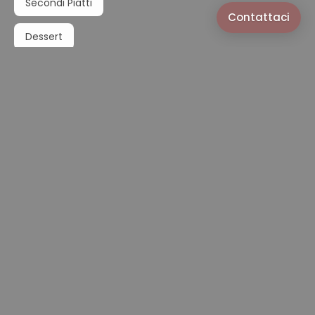
Secondi Piatti
Contattaci
Dessert
Pizze Classiche e Gourmet
Info
COVID AVVISO: ABBIAMO RINFORZATO IL NOSTRO MENU
PER IL SERVIZIO ASPORTO E DELIVERY Enotria è qualità,
stagionalità, e cura per il dettaglio. Piatti sempre nuovi
creati da "Chef Stefania Ma... (
maggiori informazioni
)
Lunedì:
12:30-
15:00
|
19:30-
22:30
Mercoledì:
12:30-
15:00
|
19:30-
22:30